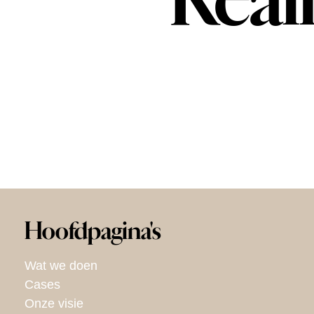
Reali
Hoofdpagina's
Wat we doen
Cases
Onze visie