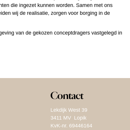
enten die ingezet kunnen worden. Samen met ons
den wij de realisatie, zorgen voor borging in de
geving
van de gekozen conceptdragers vastgelegd in
Contact
Lekdijk West 39
3411 MV Lopik
KvK-nr. 69446164