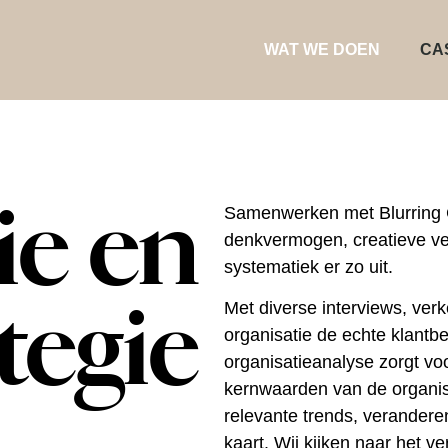
WAT WE DOEN
CA
ie en
Samenwerken met Blurring C
denkvermogen, creatieve ver
systematiek er zo uit.
tegie
Met diverse interviews, ve
organisatie de echte klantb
organisatieanalyse zorgt vo
kernwaarden van de organis
relevante trends, verander
kaart. Wij kijken naar het ve